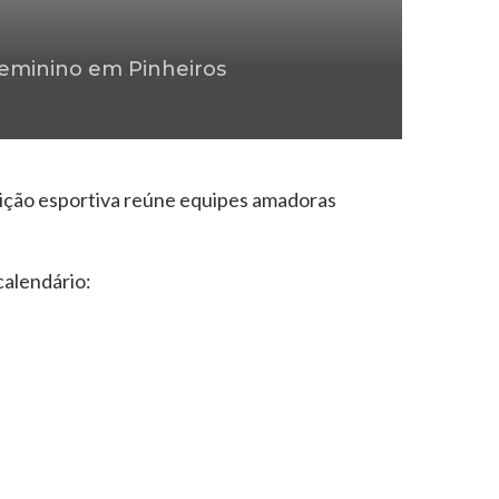
feminino em Pinheiros
tição esportiva reúne equipes amadoras
calendário: