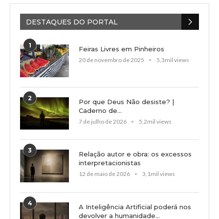
DESTAQUES DO PORTAL
1
Feiras Livres em Pinheiros
20 de novembro de 2025
5,3mil views
2
Por que Deus Não desiste? |
Caderno de...
7 de julho de 2026
5,2mil views
3
Relação autor e obra: os excessos
interpretacionistas
12 de maio de 2026
3,1mil views
4
A Inteligência Artificial poderá nos
devolver a humanidade...