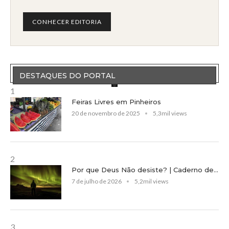
CONHECER EDITORIA
DESTAQUES DO PORTAL
1
Feiras Livres em Pinheiros
20 de novembro de 2025
5,3mil views
2
Por que Deus Não desiste? | Caderno de...
7 de julho de 2026
5,2mil views
3