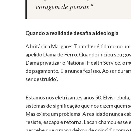
coragem de pensar."
Quando a realidade desafia a ideologia
A britânica Margaret Thatcher é tida como uma
apelido Dama de Ferro. Quando iniciou seu go
Dama privatizar o National Health Service, o 
de pagamento. Ela nunca fez isso. Ao ser duram
ser destruído”.
Estamos nos eletrizantes anos 50. Elvis rebol
sistemas de significação que nos dizem quem 
Mas existe um problema. A realidade nunca cab
resiste, escapa e retorna. Lacan chamou ess
percebe que o mapa deixou de coincidir com o t