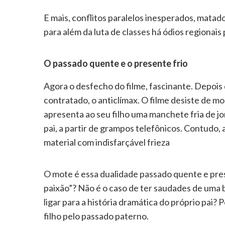
E mais, conflitos paralelos inesperados, mat
para além da luta de classes há ódios region
O passado quente e o presente frio
Agora o desfecho do filme, fascinante. Depoi
contratado, o anticlímax. O filme desiste de m
apresenta ao seu filho uma manchete fria de 
pai, a partir de grampos telefônicos. Contudo, a
material com indisfarçável frieza
O mote é essa dualidade passado quente e pres
paixão”? Não é o caso de ter saudades de uma 
ligar para a história dramática do próprio pai?
filho pelo passado paterno.