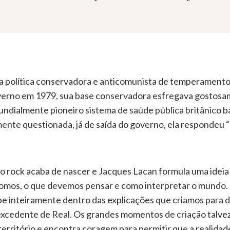
 política conservadora e anticomunista de temperamento in
verno em 1979, sua base conservadora esfregava gostosam
mundialmente pioneiro sistema de saúde pública britânico
ente questionada, já de saída do governo, ela respondeu “
a, o rock acaba de nascer e Jacques Lacan formula uma ide
somos, o que devemos pensar e como interpretar o mundo. 
e inteiramente dentro das explicações que criamos para 
e excedente de Real. Os grandes momentos de criação tal
erritório e encontra coragem para permitir que a realidade