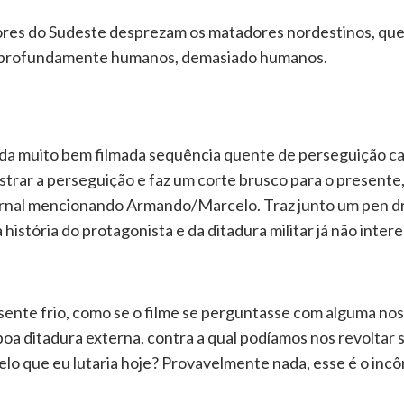
adores do Sudeste desprezam os matadores nordestinos, q
ais profundamente humanos, demasiado humanos.
s da muito bem filmada sequência quente de perseguição 
ostrar a perseguição e faz um corte brusco para o present
jornal mencionando Armando/Marcelo. Traz junto um pen d
 história do protagonista e da ditadura militar já não inte
ente frio, como se o filme se perguntasse com alguma nost
boa ditadura externa, contra a qual podíamos nos revoltar
 Pelo que eu lutaria hoje? Provavelmente nada, esse é o in