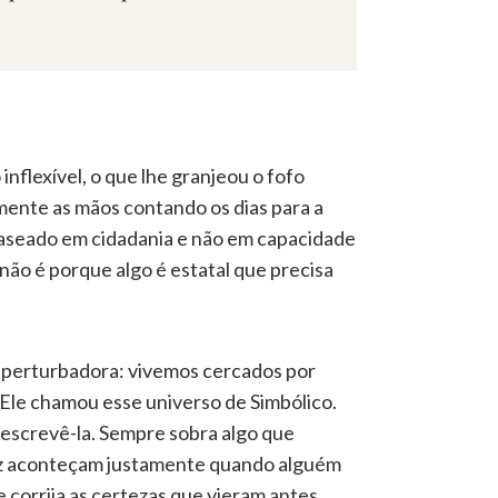
flexível, o que lhe granjeou o fofo
ente as mãos contando os dias para a
 baseado em cidadania e não em capacidade
não é porque algo é estatal que precisa
ia perturbadora: vivemos cercados por
Ele chamou esse universo de Simbólico.
descrevê-la. Sempre sobra algo que
vez aconteçam justamente quando alguém
 corrija as certezas que vieram antes