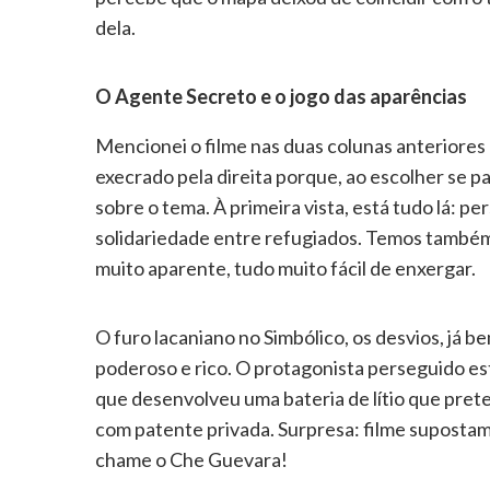
dela.
O Agente Secreto e o jogo das aparências
Mencionei o filme nas duas colunas anteriores 
execrado pela direita porque, ao escolher se p
sobre o tema. À primeira vista, está tudo lá: p
solidariedade entre refugiados. Temos também
muito aparente, tudo muito fácil de enxergar.
O furo lacaniano no Simbólico, os desvios, já 
poderoso e rico. O protagonista perseguido est
que desenvolveu uma bateria de lítio que pret
com patente privada. Surpresa: filme supostame
chame o Che Guevara!