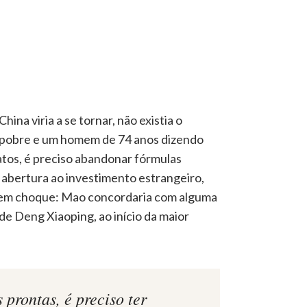
ina viria a se tornar, não existia o
s pobre e um homem de 74 anos dizendo
atos, é preciso abandonar fórmulas
 abertura ao investimento estrangeiro,
ia em choque: Mao concordaria com alguma
de Deng Xiaoping, ao início da maior
prontas, é preciso ter