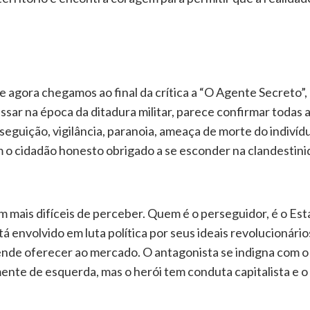
e agora chegamos ao final da crítica a “O Agente Secreto”
assar na época da ditadura militar, parece confirmar todas 
erseguição, vigilância, paranoia, ameaça de morte do indiví
 o cidadão honesto obrigado a se esconder na clandestini
bem mais difíceis de perceber. Quem é o perseguidor, é o Es
á envolvido em luta política por seus ideais revolucionári
ende oferecer ao mercado. O antagonista se indigna com o 
nte de esquerda, mas o herói tem conduta capitalista e o 