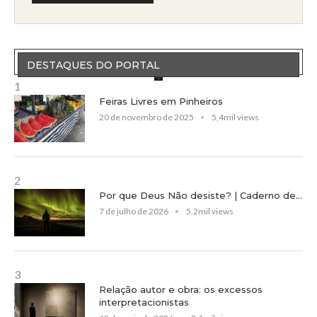
DESTAQUES DO PORTAL
1
Feiras Livres em Pinheiros
20 de novembro de 2025
5,4mil views
2
Por que Deus Não desiste? | Caderno de...
7 de julho de 2026
5,2mil views
3
Relação autor e obra: os excessos
interpretacionistas