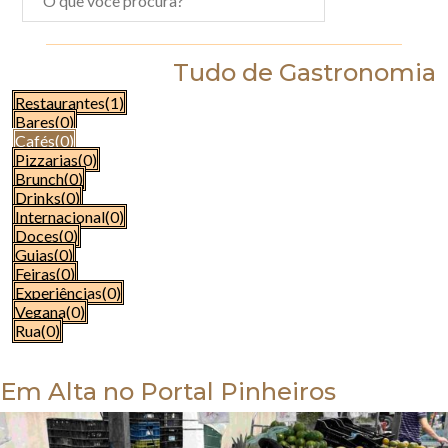
Tudo de Gastronomia
Restaurantes
(1)
Bares
(0)
Cafés
(0)
Pizzarias
(0)
Brunch
(0)
Drinks
(0)
Internacional
(0)
Doces
(0)
Guias
(0)
Feiras
(0)
Experiências
(0)
Vegana
(0)
Rua
(0)
Em Alta no Portal Pinheiros