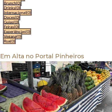
Brunch
(0)
Drinks
(0)
Internacional
(0)
Doces
(0)
Guias
(0)
Feiras
(0)
Experiências
(0)
Vegana
(0)
Rua
(0)
Em Alta no Portal Pinheiros