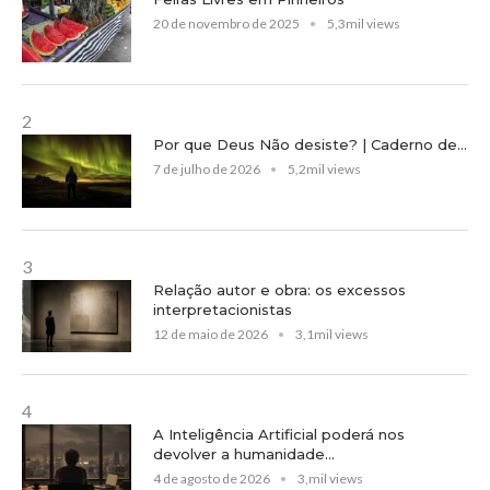
20 de novembro de 2025
5,3mil views
2
Por que Deus Não desiste? | Caderno de...
7 de julho de 2026
5,2mil views
3
Relação autor e obra: os excessos
interpretacionistas
12 de maio de 2026
3,1mil views
4
A Inteligência Artificial poderá nos
devolver a humanidade...
4 de agosto de 2026
3,mil views