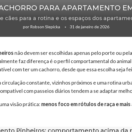
CACHORRO PARA APARTAMENTO EM
 de cães para a rotina e os espaços dos apartame
por
Robson Slepicka
31 de janeiro de 2026
heiros
não devem ser escolhidas apenas pelo porte ou pela
almente faz diferença é o perfil comportamental do animal 
vel com ter um cachorro, desde que essa escolha seja fei
irculação constante, vizinhos próximos e uma rotina urban
 compatível com passeios diários tendem a se adaptar melh
uma visão prática:
menos foco em rótulos de raça e mais
ento Pinheiros: comportamento acima da 