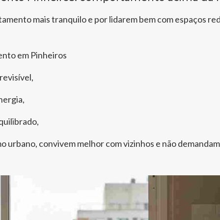
amento mais tranquilo e por lidarem bem com espaços re
mento em Pinheiros
evisível,
nergia,
quilibrado,
o urbano, convivem melhor com vizinhos e não demandam l