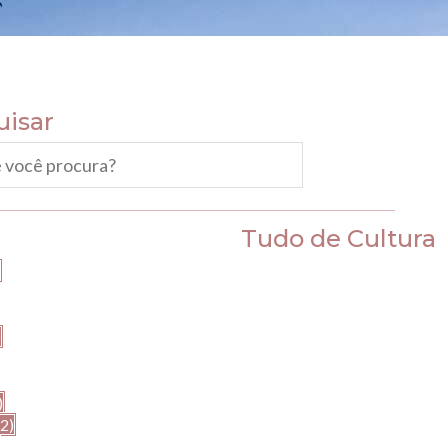
uisar
Tudo de Cultura
)
)
(2)