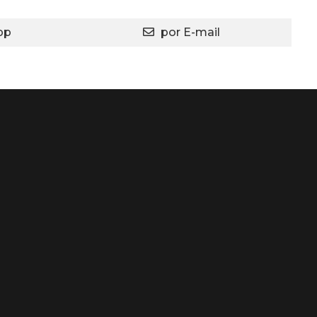
m nossa equipe comercial
pp
por E-mail