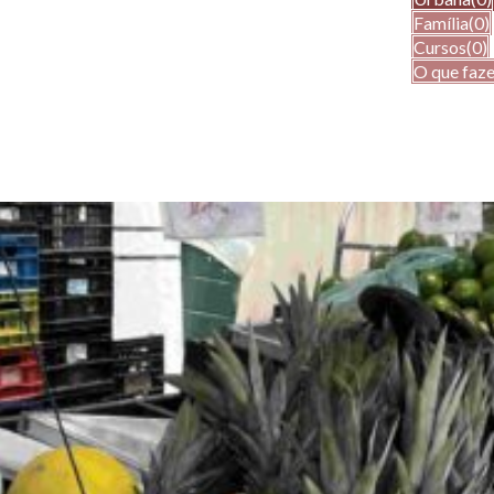
Família
(0)
Cursos
(0)
O que faze