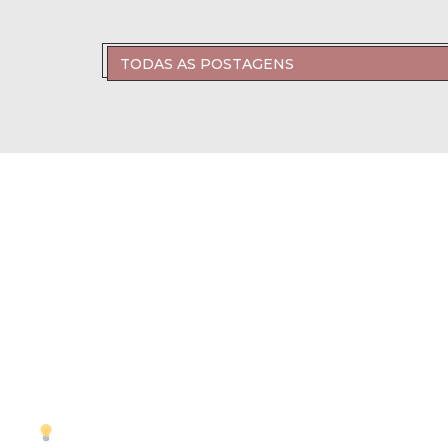
TODAS AS POSTAGENS
Quer Divulgar Seu Ne
Portal Pinheiros?
Gastronomia, cultura, esporte, negócios e cotidiano,
tudo o que acontece em Pinheiros, reunido em um só 
Siga o Portal Pinheiros e descubra o que há de novo n
reinventa em São Paulo.
Anuncie no Portal Pinheiros