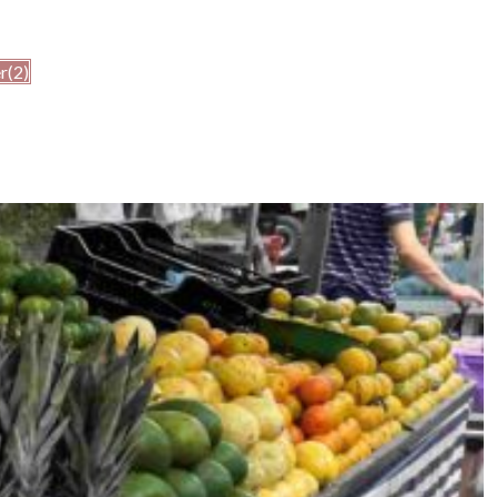
r
(2)