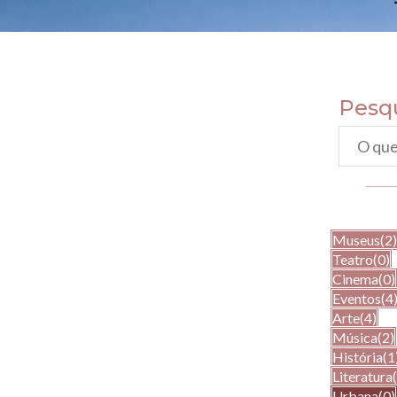
Pesq
Museus
(2)
Teatro
(0)
Cinema
(0)
Eventos
(4
Arte
(4)
Música
(2)
História
(1
Literatura
Urbana
(0)