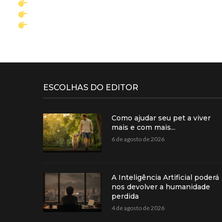
Destaque sua marca nas páginas de maior acesso
Mostre seus produtos e promoções em conteúdo e
Fortaleça sua presença local e conquiste novos cl
ESCOLHAS DO EDITOR
Como ajudar seu pet a viver
mais e com mais...
6 de agosto de 2026
A Inteligência Artificial poderá
nos devolver a humanidade
perdida
4 de agosto de 2026