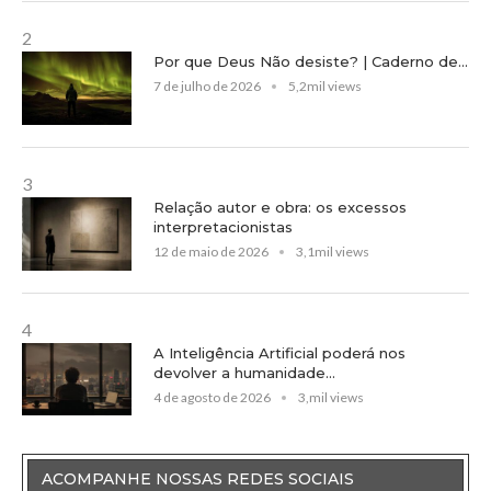
2
Por que Deus Não desiste? | Caderno de...
7 de julho de 2026
5,2mil views
3
Relação autor e obra: os excessos
interpretacionistas
12 de maio de 2026
3,1mil views
4
A Inteligência Artificial poderá nos
devolver a humanidade...
4 de agosto de 2026
3,mil views
ACOMPANHE NOSSAS REDES SOCIAIS